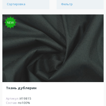
Сортировка
Фильтр
NEW
Ткань дублерин
Артикул:
И19815
Состав:
пэ100%