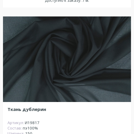
Доступно к заказу: 7 м.
Ткань дублерин
Артикул:
И19817
Состав:
пэ100%
Ширина:
150