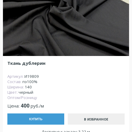
Ткань дублерин
Артикул:
И19809
Состав:
пэ100%
Ширина:
140
Цвет:
черный
Оптом/Розницу
400
Цена:
руб./м
В ИЗБРАННОЕ
КУПИТЬ
Доступно к заказу: 3.22 м.