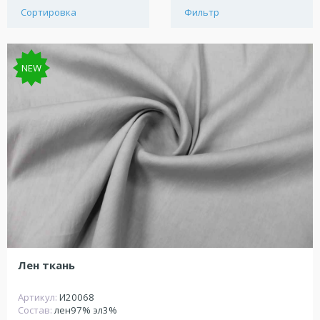
Сортировка
Фильтр
NEW
Лен ткань
Артикул:
И20068
Состав:
лен97% эл3%