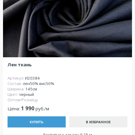
Лен ткань
Артикул:
И20384
Состав:
лен50% вис50%
Ширина:
145см
Цвет:
черный
Оптом/Розницу
1 990
Цена:
руб./м
В ИЗБРАННОЕ
КУПИТЬ
Доступно к заказу: 9.25 м.