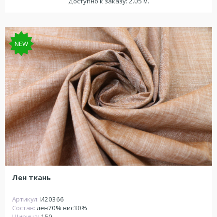
Доступно к заказу: 2.05 м.
NEW
Лен ткань
Артикул:
И20366
Состав:
лен70% вис30%
Ширина:
150