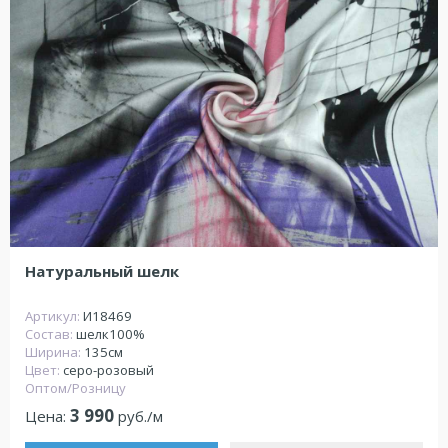
Натуральный шелк
Артикул:
И18469
Состав:
шелк100%
Ширина:
135см
Цвет:
серо-розовый
Оптом/Розницу
3 990
Цена:
руб./м