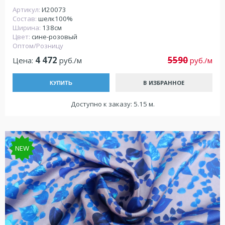
Артикул:
И20073
Состав:
шелк100%
Ширина:
138см
Цвет:
сине-розовый
Оптом/Розницу
4 472
5590
Цена:
руб./м
руб./м
В ИЗБРАННОЕ
КУПИТЬ
Доступно к заказу: 5.15 м.
NEW